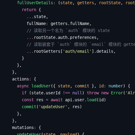
    fullUserDetails
:
 (
state
, 
getters
, 
rootState
, 
root
      return
 {
        ...
state
,
        fullName
:
 getters
.
fullName
,
        // 读取另一个名为 `auth` 模块的 state
        ...
rootState
.
auth
.
preferences
,
        // 读取嵌套于 `auth` 模块的 `email` 模块的 gett
        ...
rootGetters
[
'
auth/email
'
].
details
,
      }
    },
  },
  actions
:
 {
    async
 loadUser
({ 
state
, 
commit
 }, 
id
:
 number
) {
      if
 (
state
.
userId
 !==
 null
) 
throw
 new
 Error
(
'
Alr
      const
 res
 =
 await
 api
.
user
.
load
(
id
)
      commit
(
'
updateUser
'
, 
res
)
    },
  },
  mutations
:
 {
    updateUser
(
state
, 
payload
) {