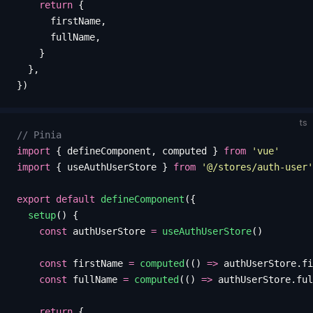
    return
 {
      firstName
,
      fullName
,
    }
  },
})
ts
// Pinia
import
 {
 defineComponent
,
 computed
 }
 from
 '
vue
'
import
 {
 useAuthUserStore
 }
 from
 '
@/stores/auth-user
'
export
 default
 defineComponent
({
  setup
() {
    const
 authUserStore
 =
 useAuthUserStore
()
    const
 firstName
 =
 computed
(()
 =>
 authUserStore
.
fi
    const
 fullName
 =
 computed
(()
 =>
 authUserStore
.
ful
    return
 {