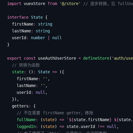
import
 vuexStore
 from
 '
@/store
'
 // 逐步转换，见 fullUse
interface
 State
 {
  firstName
:
 string
  lastName
:
 string
  userId
:
 number
 |
 null
}
export
 const
 useAuthUserStore
 =
 defineStore
(
'
auth/use
  // 转换为函数
  state
:
 ()
:
 State
 =>
 ({
    firstName
:
 ''
,
    lastName
:
 ''
,
    userId
:
 null
,
  }),
  getters
:
 {
    // 不在需要 firstName getter，移除
    fullName
:
 (
state
) 
=>
 `
${
state
.
firstName
}
 ${
state
.
    loggedIn
:
 (
state
) 
=>
 state
.
userId
 !==
 null
,