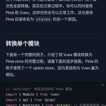
次性全部转换。其实在迁移过程中，你可以同时使用
Pinia 和 Vuex。这样也完全可以正常工作，这也是将
Pinia 目录命名为
的另一个原因。
stores
转换单个模块
下面有一个完整的例子，介绍了将 Vuex 模块转换为
Pinia store 的完整过程，请看下面的逐步指南。Pinia 的
例子使用了一个 option store，因为其结构与 Vuex 最为
相似。
ts
// 'auth/user' 命名空间中的 Vuex 模块
import
 {
 Module
 }
 from
 '
vuex
'
import
 {
 api
 }
 from
 '
@/api
'
import
 {
 RootState
 }
 from
 '
@/types
'
 // 如果需要使用 V