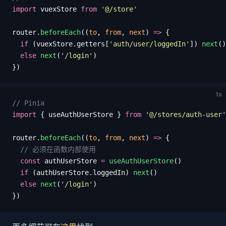
import
 vuexStore
 from
 '
@/store
'
router
.
beforeEach
((
to
,
 from
,
 next
)
 =>
 {
  if
 (
vuexStore
.
getters
[
'
auth/user/loggedIn
'
])
 next
()
  else
 next
(
'
/login
'
)
})
ts
// Pinia
import
 {
 useAuthUserStore
 }
 from
 '
@/stores/auth-user
'
router
.
beforeEach
((
to
,
 from
,
 next
)
 =>
 {
  // 必须在函数内部使用
  const
 authUserStore
 =
 useAuthUserStore
()
  if
 (
authUserStore
.
loggedIn
)
 next
()
  else
 next
(
'
/login
'
)
})