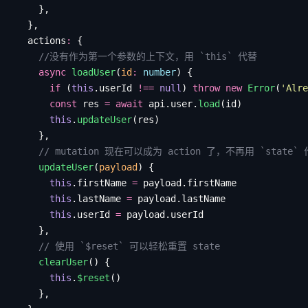
    },
  },
  actions
:
 {
    //没有作为第一个参数的上下文，用 `this` 代替
    async
 loadUser
(
id
:
 number
) {
      if
 (
this
.
userId
 !==
 null
) 
throw
 new
 Error
(
'
Alre
      const
 res
 =
 await
 api
.
user
.
load
(
id
)
      this
.
updateUser
(
res
)
    },
    // mutation 现在可以成为 action 了，不再用 `stat
    updateUser
(
payload
) {
      this
.
firstName
 =
 payload
.
firstName
      this
.
lastName
 =
 payload
.
lastName
      this
.
userId
 =
 payload
.
userId
    },
    // 使用 `$reset` 可以轻松重置 state
    clearUser
() {
      this
.
$reset
()
    },