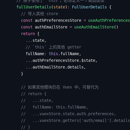
    // 由于使用了 `this`，必须定义一个返回类型
    fullUserDetails
(
state
)
:
 FullUserDetails
 {
      // 导入其他 store
      const
 authPreferencesStore
 =
 useAuthPreferences
      const
 authEmailStore
 =
 useAuthEmailStore
()
      return
 {
        ...
state
,
        // `this` 上的其他 getter
        fullName
:
 this
.
fullName
,
        ...
authPreferencesStore
.
$state
,
        ...
authEmailStore
.
details
,
      }
      // 如果其他模块仍在 Vuex 中，可替代为
      // return {
      //   ...state,
      //   fullName: this.fullName,
      //   ...vuexStore.state.auth.preferences,
      //   ...vuexStore.getters['auth/email'].details
      // }