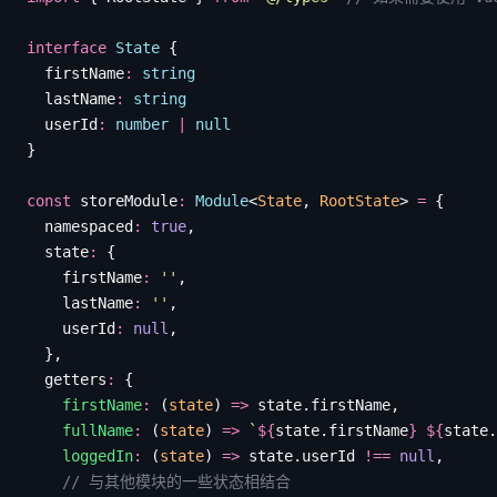
interface
 State
 {
  firstName
:
 string
  lastName
:
 string
  userId
:
 number
 |
 null
}
const
 storeModule
:
 Module
<
State
, 
RootState
> 
=
 {
  namespaced
:
 true
,
  state
:
 {
    firstName
:
 ''
,
    lastName
:
 ''
,
    userId
:
 null
,
  },
  getters
:
 {
    firstName
:
 (
state
) 
=>
 state
.
firstName
,
    fullName
:
 (
state
) 
=>
 `
${
state
.
firstName
}
 ${
state
.
    loggedIn
:
 (
state
) 
=>
 state
.
userId
 !==
 null
,
    // 与其他模块的一些状态相结合