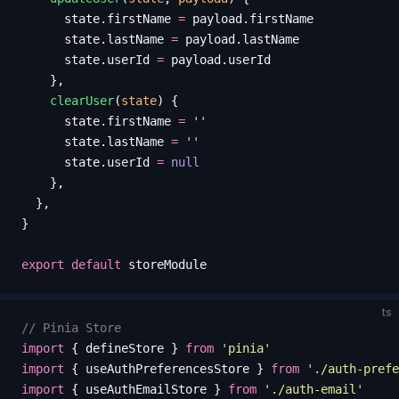
      state
.
firstName
 =
 payload
.
firstName
      state
.
lastName
 =
 payload
.
lastName
      state
.
userId
 =
 payload
.
userId
    },
    clearUser
(
state
) {
      state
.
firstName
 =
 ''
      state
.
lastName
 =
 ''
      state
.
userId
 =
 null
    },
  },
}
export
 default
 storeModule
ts
// Pinia Store
import
 {
 defineStore
 }
 from
 '
pinia
'
import
 {
 useAuthPreferencesStore
 }
 from
 '
./auth-prefe
import
 {
 useAuthEmailStore
 }
 from
 '
./auth-email
'